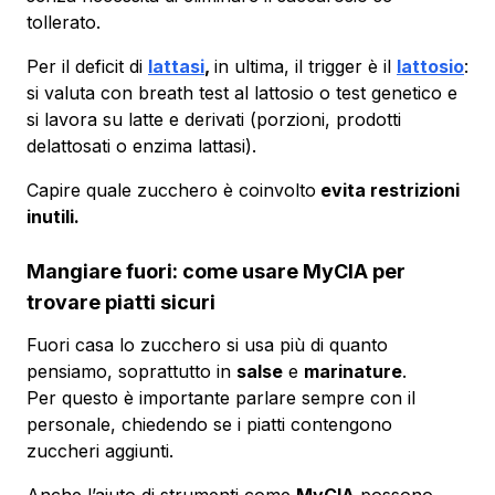
tollerato.
Per il deficit di
lattasi
,
in ultima, il trigger è il
lattosio
:
si valuta con breath test al lattosio o test genetico e
si lavora su latte e derivati (porzioni, prodotti
delattosati o enzima lattasi).
Capire quale zucchero è coinvolto
evita restrizioni
inutili.
Mangiare fuori: come usare MyCIA per
trovare piatti sicuri
Fuori casa lo zucchero si usa più di quanto
pensiamo, soprattutto in
salse
e
marinature
.
Per questo è importante parlare sempre con il
personale, chiedendo se i piatti contengono
zuccheri aggiunti.
Anche l’aiuto di strumenti come
MyCIA
possono