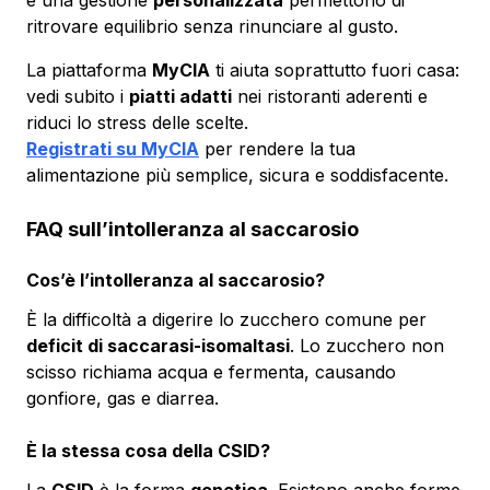
ritrovare equilibrio senza rinunciare al gusto.
La piattaforma
MyCIA
ti aiuta soprattutto fuori casa:
vedi subito i
piatti adatti
nei ristoranti aderenti e
riduci lo stress delle scelte.
Registrati su MyCIA
per rendere la tua
alimentazione più semplice, sicura e soddisfacente.
FAQ sull’intolleranza al saccarosio
Cos’è l’intolleranza al saccarosio?
È la difficoltà a digerire lo zucchero comune per
deficit di saccarasi-isomaltasi
. Lo zucchero non
scisso richiama acqua e fermenta, causando
gonfiore, gas e diarrea.
È la stessa cosa della CSID?
La
CSID
è la forma
genetica
. Esistono anche forme