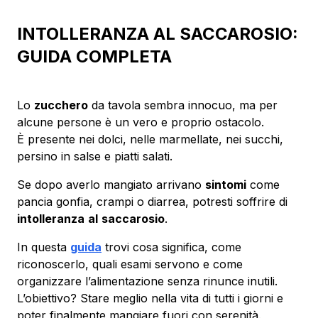
INTOLLERANZA AL SACCAROSIO:
GUIDA COMPLETA
Lo
zucchero
da tavola sembra innocuo, ma per
alcune persone è un vero e proprio ostacolo.
È presente nei dolci, nelle marmellate, nei succhi,
persino in salse e piatti salati.
Se dopo averlo mangiato arrivano
sintomi
come
pancia gonfia, crampi o diarrea, potresti soffrire di
intolleranza
al
saccarosio
.
In questa
guida
trovi cosa significa, come
riconoscerlo, quali esami servono e come
organizzare l’alimentazione senza rinunce inutili.
L’obiettivo? Stare meglio nella vita di tutti i giorni e
poter finalmente mangiare fuori con serenità.