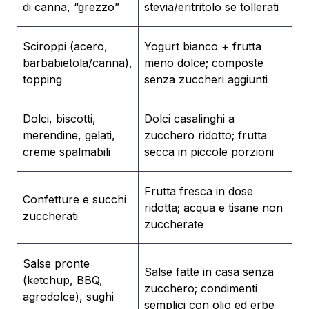
di canna, “grezzo”
stevia/eritritolo se tollerati
Sciroppi (acero,
Yogurt bianco + frutta
barbabietola/canna),
meno dolce; composte
topping
senza zuccheri aggiunti
Dolci, biscotti,
Dolci casalinghi a
merendine, gelati,
zucchero ridotto; frutta
creme spalmabili
secca in piccole porzioni
Frutta fresca in dose
Confetture e succhi
ridotta; acqua e tisane non
zuccherati
zuccherate
Salse pronte
Salse fatte in casa senza
(ketchup, BBQ,
zucchero; condimenti
agrodolce), sughi
semplici con olio ed erbe