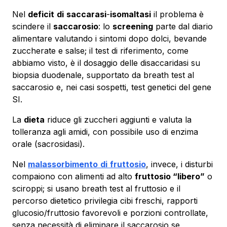
Nel
deficit
di
saccarasi
-
isomaltasi
il problema è
scindere il
saccarosio
: lo
screening
parte dal diario
alimentare valutando i sintomi dopo dolci, bevande
zuccherate e salse; il test di riferimento, come
abbiamo visto, è il dosaggio delle disaccaridasi su
biopsia duodenale, supportato da breath test al
saccarosio e, nei casi sospetti, test genetici del gene
SI.
La
dieta
riduce gli zuccheri aggiunti e valuta la
tolleranza agli amidi, con possibile uso di enzima
orale (sacrosidasi).
Nel
malassorbimento
di
fruttosio
, invece, i disturbi
compaiono con alimenti ad alto
fruttosio “libero”
o
sciroppi; si usano breath test al fruttosio e il
percorso dietetico privilegia cibi freschi, rapporti
glucosio/fruttosio favorevoli e porzioni controllate,
senza necessità di eliminare il saccarosio se