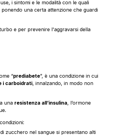
e, i sintomi e le modalità con le quali
 e ponendo una certa attenzione che guardi
isturbo e per prevenire l'aggravarsi della
nome “
prediabete
”, è una condizione in cui
 i carboidrati
, innalzando, in modo non
pa una
resistenza all’insulina
, l’ormone
ue.
 condizioni:
elli di zucchero nel sangue si presentano alti