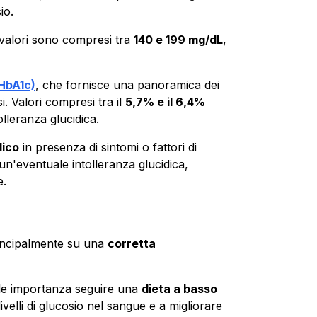
io.
 valori sono compresi tra
140 e 199 mg/dL
,
HbA1c)
, che fornisce una panoramica dei
i. Valori compresi tra il
5,7% e il 6,4%
olleranza glucidica.
dico
in presenza di sintomi o fattori di
e un'eventuale intolleranza glucidica,
e.
principalmente su una
corretta
ale importanza seguire una
dieta a basso
livelli di glucosio nel sangue e a migliorare