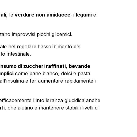
ali
, le
verdure
non
amidacee
, i
legumi
e
itano improvvisi picchi glicemici.
iale nel regolare l'assorbimento del
o intestinale.
onsumo di zuccheri raffinati
,
bevande
mplici
come pane bianco, dolci e pasta
all'insulina e far aumentare rapidamente i
efficacemente l'intolleranza glucidica anche
ti
, che aiutino a mantenere stabili i livelli di