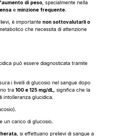
l'aumento
di
peso
, specialmente nella
tensa
e
minzione
frequente
.
lievi, è importante
non sottovalutarli o
metabolico che necessita di attenzione
cidica può essere diagnosticata tramite
sura i livelli di glucosio nel sangue dopo
tano tra
100 e 125 mg/dL
, significa che la
i intolleranza glucidica.
ucosio
).
e un carico di glucosio.
herata
, si effettuano prelievi di sangue a