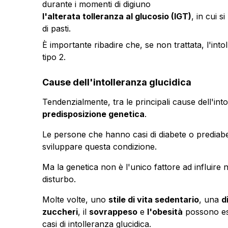
durante i momenti di digiuno
l'alterata tolleranza al glucosio (IGT)
, in cui s
di pasti.
È importante ribadire che, se non trattata, l'into
tipo 2.
Cause dell'intolleranza glucidica
Tendenzialmente, tra le principali cause dell'into
predisposizione genetica
.
Le persone che hanno casi di diabete o prediabete 
sviluppare questa condizione.
Ma la genetica non è l'unico fattore ad influire 
disturbo.
Molte volte, uno
stile di vita sedentario
, una
d
zuccheri
, il
sovrappeso
e
l'obesità
possono ess
casi di intolleranza glucidica.